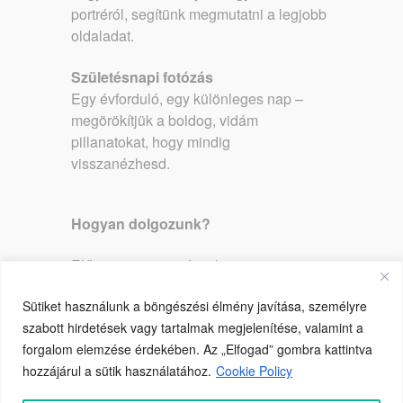
portréról, segítünk megmutatni a legjobb
oldaladat.
Születésnapi fotózás
Egy évforduló, egy különleges nap –
megörökítjük a boldog, vidám
pillanatokat, hogy mindig
visszanézhesd.
Hogyan dolgozunk?
Előzetes egyeztetés – közösen
átbeszéljük a stílust és elképzeléseidet.
Sütiket használunk a böngészési élmény javítása, személyre
Fotózás közben – barátságos hangulat,
szabott hirdetések vagy tartalmak megjelenítése, valamint a
természetes beállítások, profi technika.
forgalom elemzése érdekében. Az „Elfogad” gombra kattintva
Utómunka – te választod ki a
hozzájárul a sütik használatához.
Cookie Policy
kedvenceidet, melyeket retusálva, adunk
át.